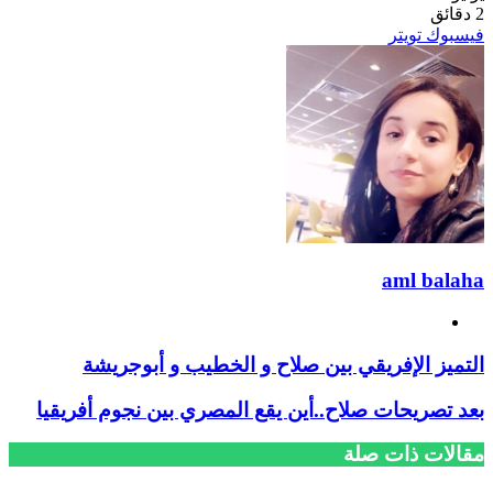
2 دقائق
ڤايبر
طباعة
تيلقرام
لينكدإن
واتساب
ماسنجر
ماسنجر
مشاركة
بينتيريست
فيسبوك
تويتر
عبر
البريد
aml balaha
فيسبوك
التميز الإفريقي بين صلاح و الخطيب و أبوجريشة
بعد تصريحات صلاح..أين يقع المصري بين نجوم أفريقيا
مقالات ذات صلة