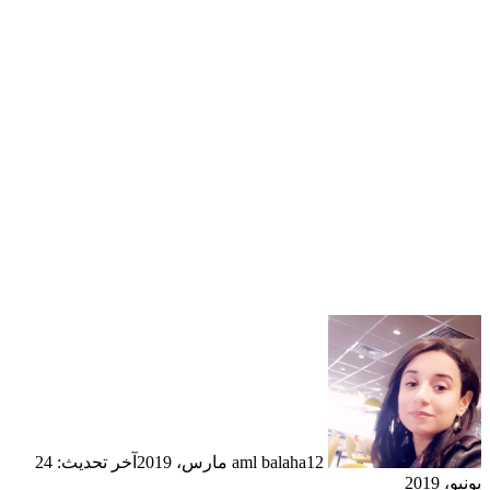
واحدة أمام أتلتيك بلباو وفاز الأبيض
بخماسية.
فابيو كابيلو
10-
هو آخر من تولى تدريب ريال مدريد في
فترتين قبل التعاقد مع الفرنسي زين الدين
زيدان، ولم يقدم المستوى المنتظر خلال
الولاية الثانية والتي استمرت لنحو عام حقق
خلالها بطولة الدوري الأسباني.
12 مارس، 2019
aml balaha
آخر تحديث: 24
يونيو، 2019