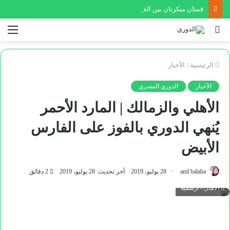
قمتان مبكرتان بين الفيصلي والوحدات في الدوري وكأس السوبر
بحث
الق
عن
الرئيسية
/
الأخبار
الأخبار
الدوري المصري
الأهلي والزمالك | المارد الأحمر
يُنهي الدوري بالفوز على الفارس
الأبيض
aml balaha
28 يوليو، 2019
آخر تحديث: 28 يوليو، 2019
2 دقائق
الأهلي - أرشفية