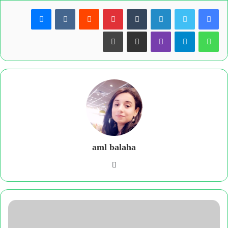
لينكدإن
بينتيريست
ماسنجر
واتساب
تيلقرام
ڤايبر
مشاركة عبر البريد
طباعة
aml balaha
فيسبوك