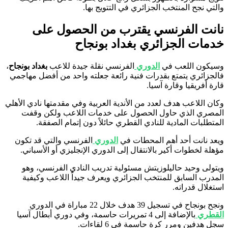
والتي نجح المنتخب الجزائري في التتويج بها.
نانت الفرنسي يقترب من الحصول على
خدمات الجزائري بغداد بونجاح
وسيكون اللعب في
الدوري
الفرنسي نقلة جيدة للاعب
بغداد بونجاح
،
فالجزائري يتمتع بقدرات فنية رائعة جعلته واحد من أفضل مهاجمي
قارة أفريقيا وقارة آسيا.
وكان اللاعب هدف لعدد من الأندية العربية وفي مقدمتها نادي الأهلي
المصري الذي حاول الحصول على خدمات اللاعب ولكن وقفت
المتطلبات المادية للنادي القطري حائلاً دون إتمام الصفقة.
ويعد نانت أحد أهم المحطات في
الدوري
الفرنسي والتي قد تكون
مؤهلة لخطوات أكير بالانتقال إلى الدوري الإنجليزي أو الأسباني.
ويتولى وحيد حاليلوزيتش مسئولية تدريب النادي الفرنسي، وهو
المدرب السابق للمنتخب الجزائري ويعرف جيداً اللاعب وكيفية
استغلال قدراته.
ونجح بونجاح في تسجيل 39 هدف خلال 22 مباراة في الدوري
القطري
بالإضافة إلى 4 تمريرات حاسمة، وفي دوري أبطال آسيا
سجل هدفين ومرر كرة حاسمة في 6 لقاءات.