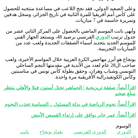
وعلى الصعيد الدولي، فقد نجح اللاعب في مساعدة منتخبه للحصول
على كأس أمم أفريقيا للمرة الثانية في تاريخ الجزائر، وسجل هدفين
وتمريرة حاسمة في 7 مباريات.
وأنهى نانت الموسم الماضي بالحصول على المركز الثاني عشر من
جدول ترتيب
الدوري
الفرنسي برصيد 48، ويستعد الجهاز الفني
للموسم الجديد بتحديد أسماء الصفقات الجديدة ولعب عدد من
المباريات التجريبية.
بونجاح هو أبرز مهاجمي الكرة العربية خلال المواسم الأخيرة، ولعب
صاحب ال28 عام لعدد من الأندية في مقدمتها النجم الساحلي
التونسي وشباب وهران، وحقق بطولة كأس تونس في مناسبتين
وكأس الكونفيدرالية الأفريقية مرة واحدة.
اقرأ أيضاً: صفقة تريزيجية | الجماهير تحتل أستون فيلا والأهلي ينتظر
مبلغ ضخم
اقرأ أيضاً: نجوم الرياضة في بدلة المسئول .. السياسة تجذب النجوم
اقرأ أيضاً: عمر جابر يوافق على إرتداء القميص الأبيض
الوسوم
الدوري
الدوري الفرنسي
بغداد بونجاح
نانت
الفرنسي