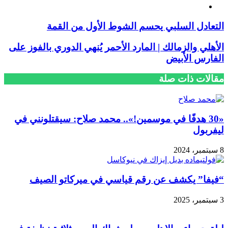
فيسبوك
التعادل السلبي يحسم الشوط الأول من القمة
الأهلي والزمالك | المارد الأحمر يُنهي الدوري بالفوز على
الفارس الأبيض
مقالات ذات صلة
«30 هدفًا في موسمين!».. محمد صلاح: سيقتلونني في
ليفربول
8 سبتمبر، 2024
“فيفا” يكشف عن رقم قياسي في ميركاتو الصيف
3 سبتمبر، 2025