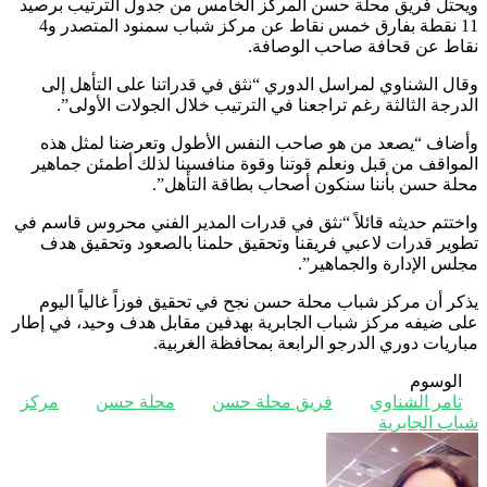
ويحتل فريق محلة حسن المركز الخامس من جدول الترتيب برصيد
11 نقطة بفارق خمس نقاط عن مركز شباب سمنود المتصدر و4
نقاط عن قحافة صاحب الوصافة.
وقال الشناوي لمراسل الدوري “نثق في قدراتنا على التأهل إلى
الدرجة الثالثة رغم تراجعنا في الترتيب خلال الجولات الأولى”.
وأضاف “يصعد من هو صاحب النفس الأطول وتعرضنا لمثل هذه
المواقف من قبل ونعلم قوتنا وقوة منافسينا لذلك أطمئن جماهير
محلة حسن بأننا سنكون أصحاب بطاقة التأهل”.
واختتم حديثه قائلاً “نثق في قدرات المدير الفني محروس قاسم في
تطوير قدرات لاعبي فريقنا وتحقيق حلمنا بالصعود وتحقيق هدف
مجلس الإدارة والجماهير”.
يذكر أن مركز شباب محلة حسن نجح في تحقيق فوزاً غالياً اليوم
على ضيفه مركز شباب الجابرية بهدفين مقابل هدف وحيد، في إطار
مباريات دوري الدرجو الرابعة بمحافظة الغربية.
الوسوم
تامر الشناوي
فريق محلة حسن
محلة حسن
مركز
شباب الجابرية