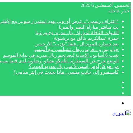
الخميس, أغسطس 6 2026
أخبار عاجلة
“اعتراف رسمي”.. عرض أوروبي يهدد استمرار شوبير مع الأهلي
بث مباشر مباراة النصر والميريا
القنوات الناقلة لمباراة ريال مدريد وفيورنتينا
حمزة عبدالكريم يتألق مع برشلونة
بعد خسارة المونديال.. فيفا “يؤدب” الأرجنتين
جواو بيدرو .. فرس رهان تشيلسي مع ألونسو
يغيب 6 أسابيع.. الإصابة تُبعد نجم ريال مدريد في بداية الموسم
الوضع خرج عن السيطرة.. أتلتيكو يشكو برشلونة لدى فيفا بسبب
من هو كارلوس إسبي لاعب ريال مدريد الجديد؟
كاسيميرو إلى جانب ميسي.. ماذا يحدث في إنتر ميامي؟
إضافة
مقال
عمود
تسجيل
عشوائي
جانبي
الدخول
القائمة