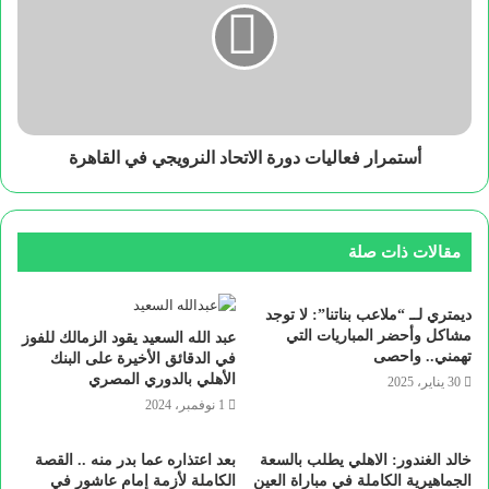
أستمرار فعاليات دورة الاتحاد النرويجي في القاهرة
مقالات ذات صلة
ديمتري لــ “ملاعب بناتنا”: لا توجد
مشاكل وأحضر المباريات التي
عبد الله السعيد يقود الزمالك للفوز
تهمني.. واحصى
في الدقائق الأخيرة على البنك
الأهلي بالدوري المصري
30 يناير، 2025
1 نوفمبر، 2024
خالد الغندور: الاهلي يطلب بالسعة
بعد اعتذاره عما بدر منه .. القصة
الجماهيرية الكاملة في مباراة العين
الكاملة لأزمة إمام عاشور في