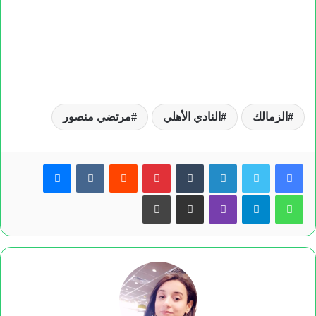
الزمالك
النادي الأهلي
مرتضي منصور
لينكدإن
بينتيريست
ماسنجر
واتساب
تيلقرام
ڤايبر
مشاركة عبر البريد
طباعة