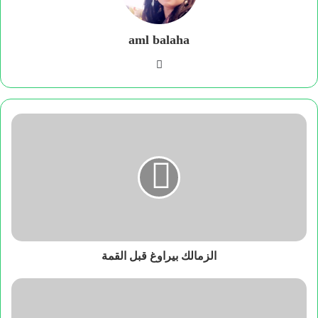
aml balaha
فيسبوك
الزمالك بيراوغ قبل القمة