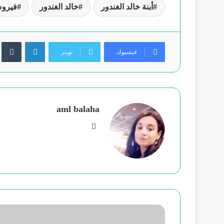
أبنة خالد الغندور
خالد الغندور
فيروس
لينكدإن
فيسبوك
تويتر
aml balaha
فيسبوك