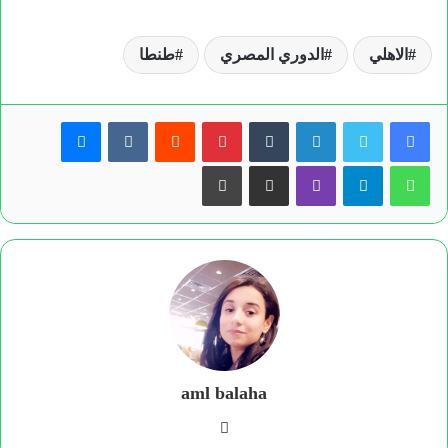
الاهلي
الدوري المصري
طنطا
لينكدإن
بينتيريست
ماسنجر
واتساب
تيلقرام
ڤايبر
مشاركة عبر البريد
طباعة
aml balaha
فيسبوك