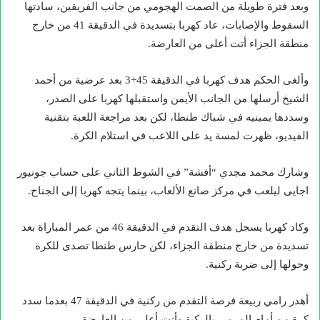
وبعد فترة طويلة من الصمت الهجومي من جانب الفريقين، سادتها
السقوط والإصابات، عاد كهربا بتسديدة في الدقيقة 41 من خارج
منطقة الجزاء أتت أعلى من العارضة.
وألغى الحكم هدف كهربا في الدقيقة 45+3 بعد عرضية من أحمد
الشيخ أرسلها من الجانب الأيمن واستقبلها كهربا على الصدر،
وسددها يمينيه في شباك طنطا، لكن بعد مراجعة اللعبة بتقنية
الفيديو، ظهرت لمسة يد على اللاعب في استلام الكرة.
وشارك محمد مجدي “أفشة” في الشوط الثاني على حساب جونيور
اجايى ليلعب في مركز صانع الألعاب، بينما يتجه كهربا إلى الجناح.
وكاد كهربا يسجل هدف التقدم في الدقيقة 46 من عمر المباراة بعد
تسديدة من خارج منطقة الجزاء، لكن حارس طنطا تصدى للكرة
وحولها إلى ضربة ركنية.
أهدر رامي ربيعة فرصة التقدم من ركنية في الدقيقة 47 بعدما سدد
كرة من أمام المرمى بالركبة وأتت أعلى من العارضة.