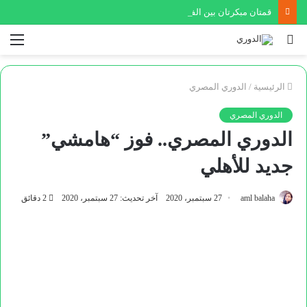
قمتان مبكرتان بين الفيصلي والوحدات في الدوري وكأس السوبر
بحث
الق
عن
الرئيسية
/
الدوري المصري
الدوري المصري
الدوري المصري.. فوز “هامشي”
جديد للأهلي
aml balaha
27 سبتمبر، 2020
آخر تحديث: 27 سبتمبر، 2020
2 دقائق