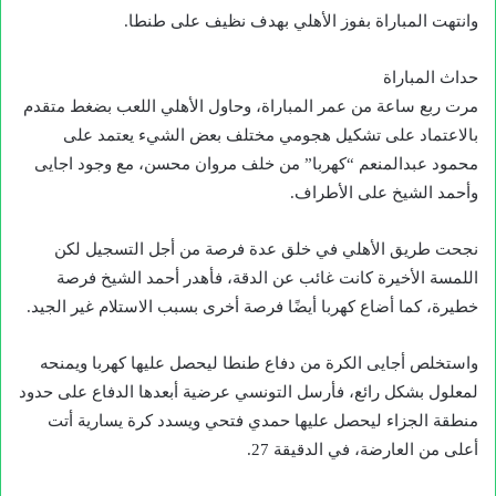
وانتهت المباراة بفوز الأهلي بهدف نظيف على طنطا.
حداث المباراة
مرت ربع ساعة من عمر المباراة، وحاول الأهلي اللعب بضغط متقدم
بالاعتماد على تشكيل هجومي مختلف بعض الشيء يعتمد على
محمود عبدالمنعم “كهربا” من خلف مروان محسن، مع وجود اجايى
وأحمد الشيخ على الأطراف.
نجحت طريق الأهلي في خلق عدة فرصة من أجل التسجيل لكن
اللمسة الأخيرة كانت غائب عن الدقة، فأهدر أحمد الشيخ فرصة
خطيرة، كما أضاع كهربا أيضًا فرصة أخرى بسبب الاستلام غير الجيد.
واستخلص أجايى الكرة من دفاع طنطا ليحصل عليها كهربا ويمنحه
لمعلول بشكل رائع، فأرسل التونسي عرضية أبعدها الدفاع على حدود
منطقة الجزاء ليحصل عليها حمدي فتحي ويسدد كرة يسارية أتت
أعلى من العارضة، في الدقيقة 27.