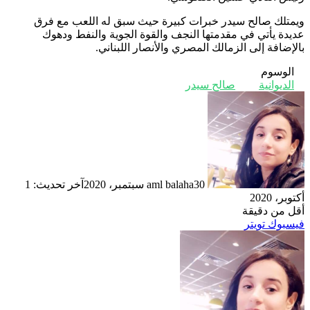
ويمتلك صالح سيدر خبرات كبيرة حيث سبق له اللعب مع فرق
عديدة يأتي في مقدمتها النجف والقوة الجوية والنفط ودهوك
بالإضافة إلى الزمالك المصري والأنصار اللبناني.
الوسوم
الديوانية
صالح سيدر
30 سبتمبر، 2020
aml balaha
آخر تحديث: 1
أكتوبر، 2020
أقل من دقيقة
ڤايبر
طباعة
تيلقرام
لينكدإن
واتساب
ماسنجر
ماسنجر
مشاركة
بينتيريست
فيسبوك
تويتر
عبر
البريد