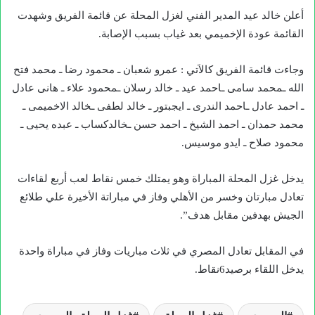
أعلن خالد عيد المدير الفني لغزل المحلة عن قائمة الفريق وشهدت
القائمة عودة الإخميمي بعد غياب بسبب الإصابة.
وجاءت قائمة الفريق كالاَتي : عمرو شعبان ـ محمود رضا ـ محمد فتح
الله ـمحمد سامى ـاحمد عيد ـ خالد رسلان ـمحمود علاء ـ هانى عادل
ـ احمد عادل ـاحمد الندرى ـ ايجبتور ـ خالد لطفى ـخالد الاخميمى ـ
محمد حمدان ـ احمد الشيخ ـ احمد حسن ـخالدكساب ـ عبده يحيى ـ
محمود صلاح ـ ايدو موسيس.
يدخل غزل المحلة المباراة وهو يمتلك خمس نقاط لعب أربع لقاءات
تعادل مبارتان وخسر من الأهلي وفاز في مباراتة الأخيرة علي طلائع
الجيش بهدفين مقابل هدف”.
في المقابل تعادل المصري في ثلاث مباريات وفاز في مباراة واحدة
يدخل اللقاء برصيد6نقاط.