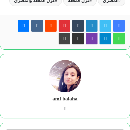
المصري
غزل المحلة
غزل المحلة والمصري
لينكدإن
بينتيريست
ماسنجر
واتساب
تيلقرام
ڤايبر
مشاركة عبر البريد
طباعة
aml balaha
فيسبوك