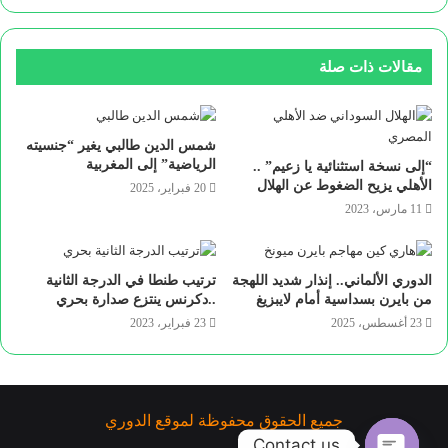
مقالات ذات صلة
شمس الدين طالبي يغير “جنسيته
الرياضية” إلى المغربية
“إلى نسخة استثنائية يا زعيم” ..
الأهلي يزيح الضغوط عن الهلال
20 فبراير، 2025
11 مارس، 2023
الدوري الألماني.. إنذار شديد اللهجة
ترتيب طنطا في الدرجة الثانية
من بايرن بسداسية أمام لايبزيغ
..دكرنس ينتزع صدارة بحري
23 أغسطس، 2025
23 فبراير، 2023
جميع الحقوق محفوظة لموقع الدوري
Contact us