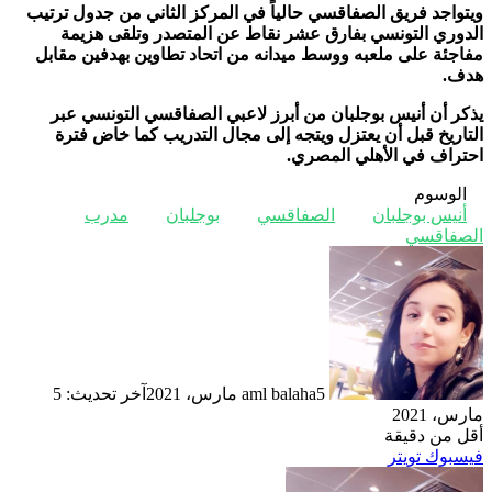
ويتواجد فريق الصفاقسي حالياً في المركز الثاني من جدول ترتيب
الدوري التونسي بفارق عشر نقاط عن المتصدر وتلقى هزيمة
مفاجئة على ملعبه ووسط ميدانه من اتحاد تطاوين بهدفين مقابل
هدف.
يذكر أن أنيس بوجلبان من أبرز لاعبي الصفاقسي التونسي عبر
التاريخ قبل أن يعتزل ويتجه إلى مجال التدريب كما خاض فترة
احتراف في الأهلي المصري.
الوسوم
أنيس بوجلبان
الصفاقسي
بوجلبان
مدرب
الصفاقسي
5 مارس، 2021
aml balaha
آخر تحديث: 5
مارس، 2021
أقل من دقيقة
ڤايبر
طباعة
تيلقرام
لينكدإن
واتساب
ماسنجر
ماسنجر
مشاركة
بينتيريست
فيسبوك
تويتر
عبر