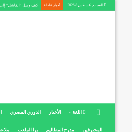
السبت, أغسطس 8 2026
أخبار عاجلة
كيف وصل “الفاشل” إلى مق
الرئيسية
اللغة
الأخبار
الدوري المصري
ا
المحترفين
مدرج المظاليم
برا الملعب
ملاعب