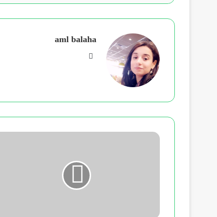
aml balaha
فيسبوك