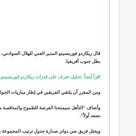
قال ريكاردو فورمسينو المدير الفني للهلال السوادني،
بطل جنوب أفريقيا.
اقرأ أيضاً: تحليل| تعرف على قدرات ريكاردو فورمسينو ا
ومن المقرر أن يلتقي الفريقين في إطار مباريات الجول
وأضاف “التأهل سيمنحنا الفرصة للطموح والمنافسة من أ
نصعد أولاً”.