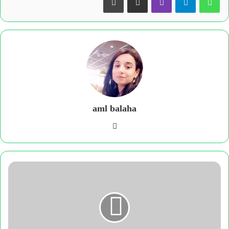
aml balaha
فيسبوك