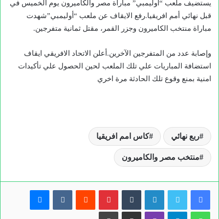
يستضيف ملعب “أوليمبي” مباراة مصر والكاميرون يوم الخميس في
قبل نهائي أمم افريقيا.رفع الايقاف عن ملعب “أوليمبي”شهدت
مباراة منتخب الكاميرون وجزر القمر، مقتل ثمانية متفرجين.
وإصابة عدد من المتفرجين الآخرين.أعلن الاتحاد الافريقي ايقاف
استضافة المباريات علي تلك الملعب لحين الحصول علي تأكيدات
امنية بمنع وقوع تلك الحادثة مرة اخري
ربع نهائي
كاس امم افريقيا
منتخب مصر والكاميرون
لينكدإن
بينتيريست
ماسنجر
واتساب
تيلقرام
ڤايبر
مشاركة عبر البريد
طباعة