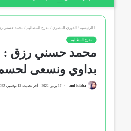
الرئيسية
/
الدوري المصري
/
مدرج المظاليم
/
محمد حسني رزق
مدرج المظاليم
محمد حسني رزق : سع
بداوي ونسعى لحسم 
aml balaha
17 يونيو، 2022
آخر تحديث: 15 نوفمبر، 2022