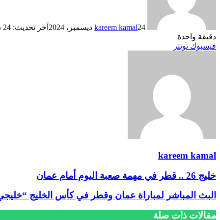
24 ديسمبر، 2024
kareem kamal
آخر تحديث: 24 ديسمبر، 2024
دقيقة واحدة
ڤايبر
طباعة
تيلقرام
لينكدإن
واتساب
ماسنجر
ماسنجر
مشاركة
بينتيريست
فيسبوك
تويتر
عبر
البريد
kareem kamal
خليج 26 .. قطر في مهمة صعبة اليوم أمام عمان
البث المباشر لمباراة عمان وقطر في كأس الخليج “خليجي زي
مقالات ذات صلة