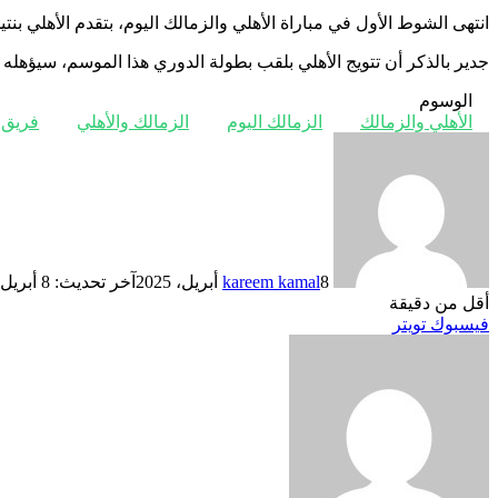
انتهى الشوط الأول في مباراة الأهلي والزمالك اليوم، بتقدم الأهلي بنتيجة 14 – 13، ثم نجح الزمالك خلال الشوط الثاني في التفوق على الأهلي، لينهي اللقاء لصالحه بفارق هدفين بنتيجة 
جدير بالذكر أن تتويج الأهلي بلقب بطولة الدوري هذا الموسم، سيؤهله 
الوسوم
الأهلي والزمالك
الزمالك اليوم
الزمالك والأهلي
فريق ا
8 أبريل، 2025
kareem kamal
آخر تحديث: 8 أبريل، 2025
أقل من دقيقة
ڤايبر
طباعة
تيلقرام
لينكدإن
واتساب
ماسنجر
ماسنجر
مشاركة
بينتيريست
فيسبوك
تويتر
عبر
البريد