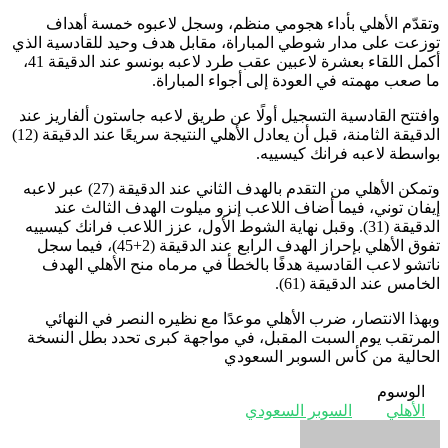
وتقدّم الأهلي بأداء هجومي منظم، وسجل لاعبوه خمسة أهداف
توزعت على مدار شوطي المباراة، مقابل هدف وحيد للقادسية الذي
أكمل اللقاء بعشرة لاعبين عقب طرد لاعبه بونسو عند الدقيقة 41،
ما صعب مهمته في العودة إلى أجواء المباراة.
وافتتح القادسية التسجيل أولًا عن طريق لاعبه جاستون ألفاريز عند
الدقيقة الثامنة، قبل أن يعادل الأهلي النتيجة سريعًا عند الدقيقة (12)
بواسطة لاعبه فرانك كيسييه.
وتمكن الأهلي من التقدم بالهدف الثاني عند الدقيقة (27) عبر لاعبه
إيفان توني، فيما أضاف اللاعب إنزو ميلوت الهدف الثالث عند
الدقيقة (31). وقبل نهاية الشوط الأول، عزز اللاعب فرانك كيسييه
تفوق الأهلي بإحراز الهدف الرابع عند الدقيقة (2+45)، فيما سجل
ناتشو لاعب القادسية هدفًا بالخطأ في مرماه منح الأهلي الهدف
الخامس عند الدقيقة (61).
وبهذا الانتصار، ضرب الأهلي موعدًا مع نظيره النصر في النهائي
المرتقب يوم السبت المقبل، في مواجهة كبرى تحدد بطل النسخة
الحالية من كأس السوبر السعودي
الوسوم
الأهلي
السوبر السعودي