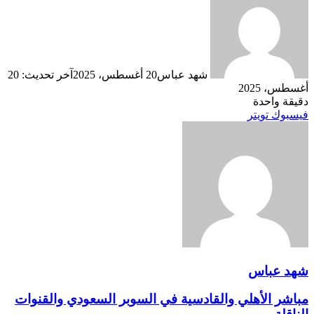
شهد عباس
20 أغسطس، 2025
آخر تحديث: 20
أغسطس، 2025
دقيقة واحدة
ڤايبر
طباعة
تيلقرام
لينكدإن
واتساب
ماسنجر
ماسنجر
مشاركة
بينتيريست
فيسبوك
تويتر
عبر
البريد
شهد عباس
مباشر الأهلي والقادسية في السوبر السعودي والقنوات