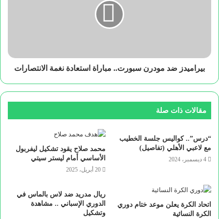
بيراميدز ضد مودرن سبورت.. مباراة استعادة نغمة الانتصارات
مقالات ذات صلة
“درس”.. كواليس جلسة الخطيب
مع لاعبي الأهلي (تفاصيل)
محمد صلاح يقود تشكيل ليفربول
الأساسي أمام ليستر سيتي
4 ديسمبر، 2024
20 أبريل، 2025
ريال مدريد ضد لاس بالماس في
الدوري الإسباني .. مشاهدة
اتحاد الكرة يعلن موعد ختام دوري
وتشكيل
الكرة النسائية