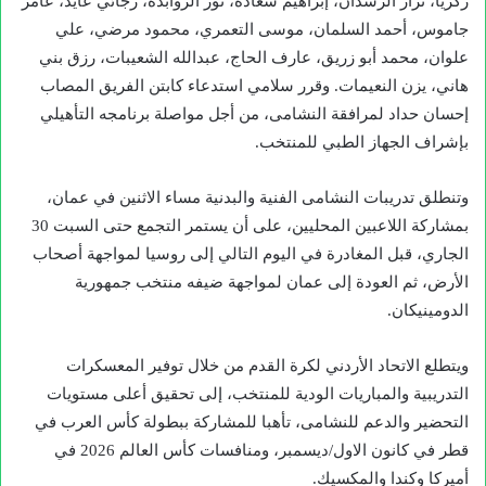
زكريا، نزار الرشدان، إبراهيم سعادة، نور الروابدة، رجائي عايد، عامر
جاموس، أحمد السلمان، موسى التعمري، محمود مرضي، علي
علوان، محمد أبو زريق، عارف الحاج، عبدالله الشعيبات، رزق بني
هاني، يزن النعيمات. وقرر سلامي استدعاء كابتن الفريق المصاب
إحسان حداد لمرافقة النشامى، من أجل مواصلة برنامجه التأهيلي
بإشراف الجهاز الطبي للمنتخب.
وتنطلق تدريبات النشامى الفنية والبدنية مساء الاثنين في عمان،
بمشاركة اللاعبين المحليين، على أن يستمر التجمع حتى السبت 30
الجاري، قبل المغادرة في اليوم التالي إلى روسيا لمواجهة أصحاب
الأرض، ثم العودة إلى عمان لمواجهة ضيفه منتخب جمهورية
الدومينيكان.
ويتطلع الاتحاد الأردني لكرة القدم من خلال توفير المعسكرات
التدريبية والمباريات الودية للمنتخب، إلى تحقيق أعلى مستويات
التحضير والدعم للنشامى، تأهبا للمشاركة ببطولة كأس العرب في
قطر في كانون الاول/ديسمبر، ومنافسات كأس العالم 2026 في
أميركا وكندا والمكسيك.