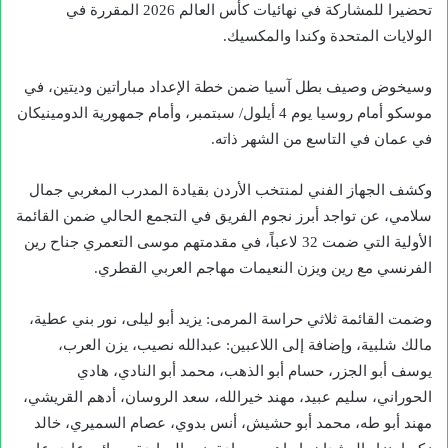
تحضيرا للمشاركة في نهائيات كأس العالم 2026 المقررة في
الولايات المتحدة وكندا والمكسيك.
وسيخوض وصيف بطل آسيا ضمن خطة الإعداد مباراتين وديتين، في
موسكو أمام روسيا يوم 4 أيلول/ سبتمبر، وأمام جمهورية الدومينيكان
في عمان في التاسع من الشهر ذاته.
وكشف الجهاز الفني لمنتخب الأردن بقيادة المدرب المغربي جمال
سلامي، عن تواجد أبرز نجوم الفريق في التجمع الحالي ضمن القائمة
الأولية التي ضمت 32 لاعباً، في مقدمتهم موسى التعمري جناح رين
الفرنسي مع رين ويزن النعيمات مهاجم العربي القطري.
وضمت القائمة ثلاثي حراسة المرمى: يزيد أبو ليلى، نور بني عطية،
مالك شلبية، وإضافة إلى اللاعبين: عبدالله نصيب، يزن العرب،
يوسف أبو الجزر، حسام أبو الذهب، محمد أبو النادي، هادي
الحوراني، سليم عبيد، مهند خيرالله، سعد الروسان، أدهم القريشي،
مهند أبو طه، محمد أبو حشيش، أنس بدوي، عصام السميري، خالد