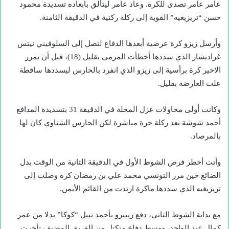
عامر عامر تصدى للكرة. وعاد عامر ليتألق بابعاده تسديدة محمود
حسن “تريزيغيه” القوية إلى ركلة ركنية في الدقيقة الثامنة.
وأرسل زيزو كرة عرضية أبعدها الدفاع لتصل إلى السلوفيني نيتس
غراديشار الذي سددها أخطأت المرمى بقليل (18)، قبل أن يمرر
الاخير كرة برأسية إلى زيزو الذي انفرد بالحارس ليسددها ساقطة
علت العارضة بقليل.
وكانت أولى محاولات غزل المحلة في الدقيقة 31 بتسديدة المدافع
أحمد شوشة بعد ركلة حرة مباشرة لكن الحارس الشناوي كان لها
بالمرصاد.
وأتت أخطر فرص الشوط الأول في الدقيقة الثانية من الوقت بدل
الضائع حين مرر التونسي محمد علي بن رمضان كرة وصلت إلى
تريزيغيه الذي سددها ماكرة ارتدت من القائم الأيمن.
مع بداية الشوط الثاني، دفع ريبيرو بأحمد نبيل “كوكا” بدلا من عمر
كمال عبد الواحد، ووسط دفاع متكتل من الفريق المضيف تأخرت