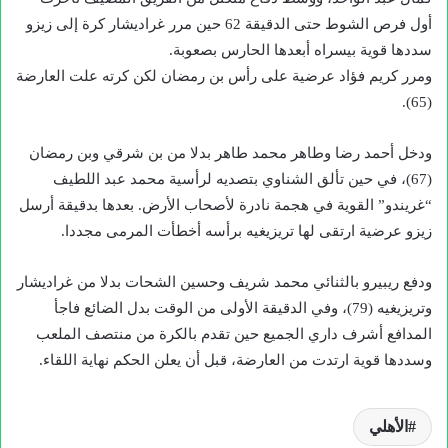
أول فرص الشوط حتى الدقيقة 62 حين مرر غراديشار كرة إلى زيزو
سددها قوية بيسراه أبعدها الحارس بصعوبة.
ومرر كريم فؤاد عرضية على رأس بن رمضان لكن كرته علت العارضة
(65).
ودخل أحمد رضا وطاهر محمد طاهر بدلا من بن شرقي وبن رمضان
(67)، في حين تألق الشناوي بتصديه لرأسية محمد عبد اللطيف
“غريندو” القوية في هجمة نادرة لأصحاب الأرض. بعدها بدقيقة أرسل
زيزو عرضية ارتقى لها تريزيغيه برأسه أخطأت المرمى مجددا.
ودفع ريبيرو بالثنائي محمد شريف وحسين الشحات بدلا من غراديشار
وتريزيغيه (79)، وفي الدقيقة الأولى من الوقت بدل الضائع فاجأ
المدافع أشرف داري الجميع حين تقدم بالكرة من منتصف الملعب
وسددها قوية ارتدت من العارضة، قبل أن يعلن الحكم نهاية اللقاء.
الأهلي