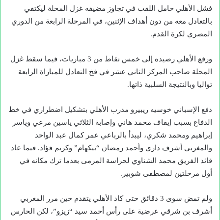
فشل الأهلي حامل اللقب في تجاوز مضيفه غزل المحلة ليكتفي
بالتعادل معه من دون أهداف الإثنين، في المرحلة الرابعة من الدوري
المصري لكرة القدم.
ورفع الأهلي رصيده إلى خمس نقاط من 3 مباريات، فيما سقط غزل
المحلة صاحب المركز الثاني عشر في فخ التعادل للمباراة الرابعة
تواليا وبالنتيجة السلبية ذاتها.
دفع الإسباني خوسيه ريبيرو مدرب الأهلي بتشكيل اضطراري في خط
الدفاع بسبب إيقاف محمد هاني وإصابة الثلاثي ياسين مرعي وياسر
إبراهيم ومحمد شكري، ليبدأ بالرباعي عمر كمال عبد الواحد
والمغربي أشرف داري وأحمد رمضان “بيكهام” وكريم فؤاد. فيما عاد
قائد الفريق محمد الشناوي لحراسة المرمى بعدما ترك مكانه في
أول مرحلتين لمصطفى شوبير.
ولم تمض سوى 3 دقائق حتى كاد الأهلي يتقدم حين مرر المغربي
أشرف بن شرقي عرضية على رأس أحمد سيد “زيزو”، لكن الحارس