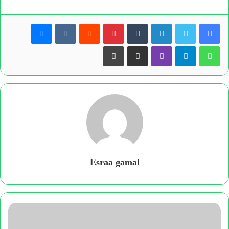
لينكدإن
بينتيريست
ماسنجر
واتساب
تيلقرام
ڤايبر
مشاركة عبر البريد
طباعة
Esraa gamal