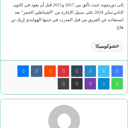
إلى دورتموند حيث تألق بين 2017 و2021 قبل أن يعود في كانون
الثاني/يناير 2024 على سبيل الإعارة من “الشياطين الحمر” بعد
استبعاده عن الفريق من قبل المدرب في حينها الهولندي إريك تن
هاغ.
تشوكويميكا
لينكدإن
بينتيريست
ماسنجر
واتساب
تيلقرام
ڤايبر
مشاركة عبر البريد
طباعة