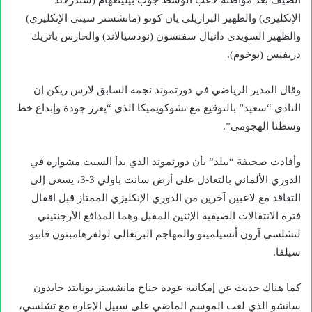
الصيف بعد مواطنه لاعب الوسط جوب بيلينغهام (سندرلاند
الإنكليزي) والظهير البرازيلي يان كوتو (مانشستر سيتي الإنكليزي)
والظهير السويدي دانيال سفنسون (نودسيالاند) والحارس باتريك
دريفيس (بوخوم).
وقال المدير الرياضي في دورتموند نجمه السابق لارس ريكن إن
النادي “سعيد” بالتوقيع مغ تشوكويميكا الذي “يعزز جودة وإبداع خط
وسطنا الهجومي”.
وأفادت صحيفة “بيلد” بأن دورتموند الذي بدأ السبت مشواره في
الدوري الألماني بالتعادل على أرض سانت باولي 3-3، يسعى إلى
التعاقد مع لاعبين آخرين من الدوري الإنكليزي الممتاز قبل اقفال
فترة الانتقالات الصيفية الإثنين المقبل وهما المدافع الأرجنتيني
لتشلسي آرون أنسيلمينو والمهاجم البرتغالي لولفرهامبتون فابيو
سيلفا.
كما هناك حديث عن إمكانية عودة جناح مانشستر يونايتد جايدون
سانشو الذي لعب الموسم الماضي على سبيل الإعارة مع تشلسي،