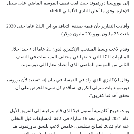
إلى بوروسيا دورتموند حيث لعب نصف الموسم الماضي على سبيل
الإعارة، وفق ما أعلن النادي الألماني الثلاثاء.
وأفادت التقارير بأن قيمة صفقة التعاقد مع ابن الـ21 عاما حتى 2030
بلغت 25 مليون يورو (29 مليون دولار).
وقدم لاعب وسط المنتخب الإنكليزي لدون 21 عاما أداء جيدا خلال
المباريات الـ17 التي خاضها في مختلف المسابقات في النصف
الثاني من الموسم الماضي الذي أمضاه معارا إلى دورتموند.
وقال الإنكليزي الذي ولد في النمسا، في بيان إنه “سعيد لأن بوروسيا
دورتموند بات منزلي الكروي. سأقدم كل شيء للحرص على أن
نحقق أهدافنا كفريق”.
وبات خريج أكاديمية أستون فيلا الذي قام بترقيته إلى الفريق الأول
عام 2021 ليخوض معه 16 مباراة في كافة المسابقات قبل التخلي
عنه عام 2022 لصالح تشلسي، خامس لاعب يلتحق بدورتموند هذا