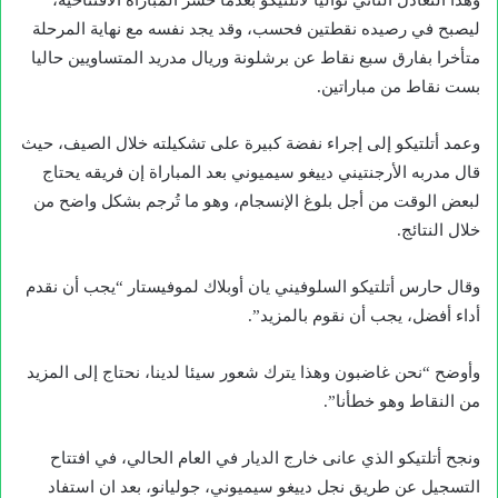
وهذا التعادل الثاني تواليا لأتلتيكو بعدما خسر المباراة الافتتاحية،
ليصبح في رصيده نقطتين فحسب، وقد يجد نفسه مع نهاية المرحلة
متأخرا بفارق سبع نقاط عن برشلونة وريال مدريد المتساويين حاليا
بست نقاط من مباراتين.
وعمد أتلتيكو إلى إجراء نفضة كبيرة على تشكيلته خلال الصيف، حيث
قال مدربه الأرجنتيني دييغو سيميوني بعد المباراة إن فريقه يحتاج
لبعض الوقت من أجل بلوغ الإنسجام، وهو ما تُرجم بشكل واضح من
خلال النتائج.
وقال حارس أتلتيكو السلوفيني يان أوبلاك لموفيستار “يجب أن نقدم
أداء أفضل، يجب أن نقوم بالمزيد”.
وأوضح “نحن غاضبون وهذا يترك شعور سيئا لدينا، نحتاج إلى المزيد
من النقاط وهو خطأنا”.
ونجح أتلتيكو الذي عانى خارج الديار في العام الحالي، في افتتاح
التسجيل عن طريق نجل دييغو سيميوني، جوليانو، بعد ان استفاد