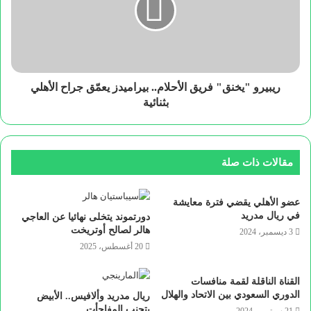
ريبيرو "يخنق" فريق الأحلام.. بيراميدز يعمّق جراح الأهلي
بثنائية
مقالات ذات صلة
عضو الأهلي يقضي فترة معايشة
في ريال مدريد
دورتموند يتخلى نهائيا عن العاجي
هالر لصالح أوتريخت
3 ديسمبر، 2024
20 أغسطس، 2025
القناة الناقلة لقمة منافسات
الدوري السعودي بين الاتحاد والهلال
ريال مدريد وألافيس.. الأبيض
يتجنب المفاجأت