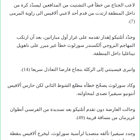
لاعب الجناج من خطأ في التشتيت من المدافعين ليسدّد كرة من
داخل المنطقة ارتدت من قدم أحد لاعبي ألافيس الى زاوية المرمى
(7).
وجدّد أتلتيكو إهدار تقدمه على غرار أول مباراتين، بعد أن ارتكب
المهاجم النروجي ألكسندر سورلوث خطأ غير مبرر على ناهويل
تيناغليا داخل المنطقة.
وانبرى فيسينتي إلى الركلة بنجاح فارضا التعادل سريعا (14).
وكاد سورلوث يصحّح خطأه مطلع الشوط الثاني لكن حارس ألافيس
أنتونيو سيفيرا تصدى لمحاولته.
وحالت العارضة دون تقدم أتلتيكو بعد تسديدة من الفرنسي أنطوان
غريزمان من مسافة قريبة (49).
وجدد سيفيرا تألقه متصديا لرأسية سورلوث، ليخرج ألافيس بنقطة