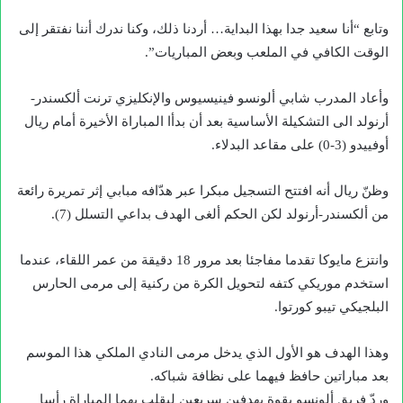
وتابع “أنا سعيد جدا بهذا البداية… أردنا ذلك، وكنا ندرك أننا نفتقر إلى
الوقت الكافي في الملعب وبعض المباريات”.
وأعاد المدرب شابي ألونسو فينيسيوس والإنكليزي ترنت ألكسندر-
أرنولد الى التشكيلة الأساسية بعد أن بدأا المباراة الأخيرة أمام ريال
أوفييدو (3-0) على مقاعد البدلاء.
وظنّ ريال أنه افتتح التسجيل مبكرا عبر هدّافه مبابي إثر تمريرة رائعة
من ألكسندر-أرنولد لكن الحكم ألغى الهدف بداعي التسلل (7).
وانتزع مايوكا تقدما مفاجئا بعد مرور 18 دقيقة من عمر اللقاء، عندما
استخدم موريكي كتفه لتحويل الكرة من ركنية إلى مرمى الحارس
البلجيكي تيبو كورتوا.
وهذا الهدف هو الأول الذي يدخل مرمى النادي الملكي هذا الموسم
بعد مباراتين حافظ فيهما على نظافة شباكه.
وردّ فريق ألونسو بقوة بهدفين سريعين ليقلب بهما المباراة رأسا