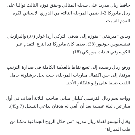
حافظ ريال مدريد على سجله المثالي وحقق فوزه الثالث تواليا على
ريال مايوركا 2-1 ضمن المرحلة الثالثة من الدوري الإسباني لكرة
القدم السبت.
ويدين “ميرينغي” بفوزه إلى هدفي التركي أردا غولر (37) والبرازيلي
فينيسيوس جونيور (38)، بعدما كان مايوركا قد انتزع التقدم عبر
الكوسوفي فيدات موريكي (18).
ورفع ريال رصيده إلى تسع نقاط بالعلامة الكاملة في صدارة الترتيب
موقتا، إلى حين اكتمال مباريات المرحلة، حيث يحل برشلونة حامل
اللقب ضيفا على رايو فايكانو الأحد.
وواجه نجم ريال الفرنسي كيليان مبابي صاحب الثلاثة أهداف في أول
مباراتين، ليلة عصيبة بعد أن أُلغي له هدفان بداعي التسلل (7 و45).
وقال ألونسو لقناة ريال مدريد “من خلال الروح الجماعية تمكنا من
قلب المباراة”.