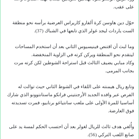
على عقب.
حوّل دين هاوسن كرة ألفارو كاريراس العرضية برأسه نحو منطقة
الست ياردات ليجد غولر الذي تابعها في الشباك (37).
وما لبث أن اقتنص فينيسيوس الثاني بعد أن استخدم المساحات
ليتقدم نحو المنطقة ويركن كرته في الزاوية المنخفضة.
وكاد مبابي يضيف الثالث قبل استراحة الشوطين لكن كرته مرت
بجانب المرمى.
وتابع ريال هيمنته على اللقاء في الشوط الثاني حيث توالت له
الفرص عبر وافده الجديد الأرجنتيني فرانكو ماستانتوونو الذي شارك
أساسيا للمرة الأولى على ملعب سانتياغو برنابيو، فمرت تسديدته
فوق العارضة.
وأُلغي هدف ثالث للريال لغولر بعد أن احتسب الحكم لمسة يد على
صانع اللعب التركي (56).