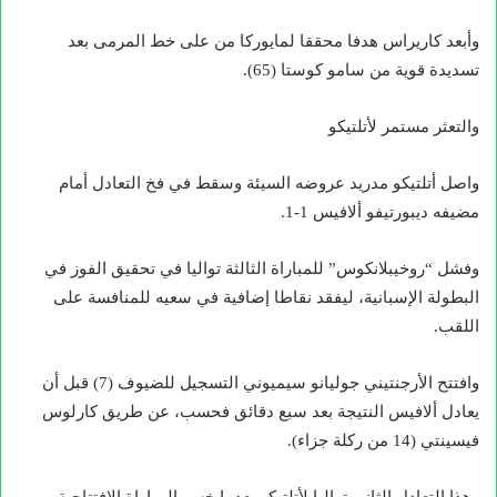
وأبعد كاريراس هدفا محققا لمايوركا من على خط المرمى بعد
تسديدة قوية من سامو كوستا (65).
والتعثر مستمر لأتلتيكو
واصل أتلتيكو مدريد عروضه السيئة وسقط في فخ التعادل أمام
مضيفه ديبورتيفو ألافيس 1-1.
وفشل “روخيبلانكوس” للمباراة الثالثة تواليا في تحقيق الفوز في
البطولة الإسبانية، ليفقد نقاطا إضافية في سعيه للمنافسة على
اللقب.
وافتتح الأرجنتيني جوليانو سيميوني التسجيل للضيوف (7) قبل أن
يعادل ألافيس النتيجة بعد سبع دقائق فحسب، عن طريق كارلوس
فيسينتي (14 من ركلة جزاء).