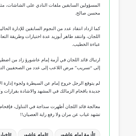
المسؤولين السابقين ملفات النادي على الشاشات، مثل
محسن صالح.
كما ازداد انتقاد عدد من النجوم السابقين للإدارة ال
اللجان، وانتقد طاهر أبوزيد عدة اختيارات وطريقة التع
عباءة الخطيب.
ارتباك قائد اللجان في أزمة إمام عاشورؤ زاد من اضطرا
إلى “تسريب” مرض اللاعب إلى عدد من الصحفيين التاب
لم يتوقع الرجل خروج إمام عن السيطرة ولجوء إدارة ال
جديدة باقحام الزمالك في المشهد والاشادة بقرارات ولي
معالجة قائد اللجان أظهرت سذاجة في التناول، فإقحام 
تشهد غياب عن مران ولا رفع راية العصيان!!
أزمة إمام عاشور
إمام عاشور
اخبار