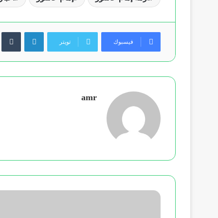
لينكدإن
فيسبوك
تويتر
amr