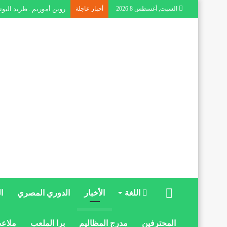
السبت, أغسطس 8 2026
أخبار عاجلة
روبن أموريم.. طريد اليونا
الرئيسية
اللغة
الأخبار
الدوري المصري
ا
المحترفين
مدرج المظاليم
برا الملعب
ملاعب