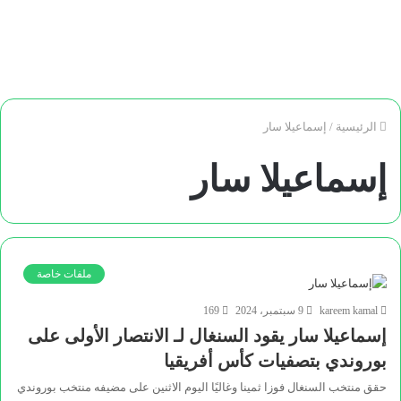
الرئيسية
/
إسماعيلا سار
إسماعيلا سار
ملفات خاصة
kareem kamal
9 سبتمبر، 2024
169
إسماعيلا سار يقود السنغال لـ الانتصار الأولى على
بوروندي بتصفيات كأس أفريقيا
حقق منتخب السنغال فوزا ثمينا وغاليًا اليوم الاثنين على مضيفه منتخب بوروندي