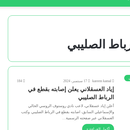
رباط الصليبي
kareem kamal
17 سبتمبر، 2024
184
إياد العسقلاني يعلن إصابته بقطع في
الرباط الصليبي
أعلن إياد عسقلاني، لاعب نادي روستوف الروسي الحالي
والإسماعيلي السابق، اصابته بقطع في الرباط الصليبي. وكتب
العسقلاني عبر صفحته الرسمية…
أكمل القراءة »