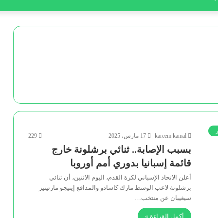
ر
kareem kamal
17 مارس، 2025
229
بسبب الإصابة.. ثنائي برشلونة خارج
قائمة إسبانيا بدوري أمم أوروبا
أعلن الاتحاد الإسباني لكرة القدم، اليوم الاثنين، أن ثنائي
برشلونة لاعب الوسط مارك كاسادو والمدافع إينيجو مارتينيز
سيغيبان عن منتخب…
أكمل القراءة »