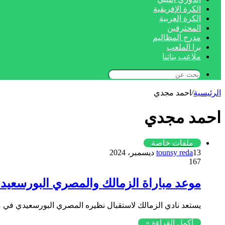
الكرة الإفريقية
الكرة العربية
المحترفين
مدرج المظاليم
برا الملعب
ملاعب بناتنا
بحث
عن
الرئيسية
/
احمد مجدي
احمد مجدي
ملفات خاصة
13 ديسمبر، 2024
tounsy reda
167
موعد مباراة الزمالك والمصري البورسعيدي 
يستعد نادي الزمالك لاستقبال نظيره المصري البورسعيدي في مبا
أكمل القراءة »