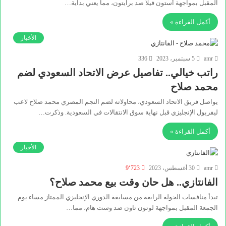
المقبل بمواجهة أستون فيلا ضد برايتون، مما يعني بداية…
أكمل القراءة »
الأخبار
amr
5 سبتمبر، 2023
336
راتب خيالي.. تفاصيل عرض الاتحاد السعودي لضم
محمد صلاح
يواصل فريق الاتحاد السعودي، محاولاته لضم النجم المصري محمد صلاح لاعب
ليفربول الإنجليزي قبل نهاية سوق الانتقالات في السعودية. وذكرت…
أكمل القراءة »
الأخبار
amr
30 أغسطس، 2023
9٬723
الفانتازي.. هل حان وقت بيع محمد صلاح؟
تبدأ منافسات الجولة الرابعة من مسابقة الدوري الإنجليزي الممتاز مساء يوم
الجمعة المقبل بمواجهة لوتون تاون ضد وست هام، مما…