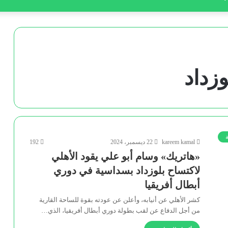
زداد
ة
kareem kamal
22 ديسمبر، 2024
192
«هاتريك» وسام أبو علي يقود الأهلي
لاكتساح بلوزداد بسداسية في دوري
أبطال أفريقيا
كشر الأهلي عن أنيابه، وأعلن عن عودته بقوة للساحة القارية
من أجل الدفاع عن لقب بطولة دوري أبطال أفريقيا، الذي…