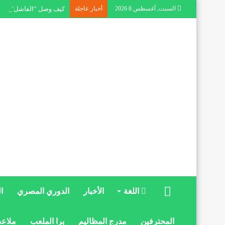
السبت, أغسطس 8 2026
أخبار عاجلة
كيف وصل “الفاشل” إلى مق
الرئيسية
اللغة
الأخبار
الدوري المصري
ا
المحترفين
مدرج المظاليم
برا الملعب
ملاعب