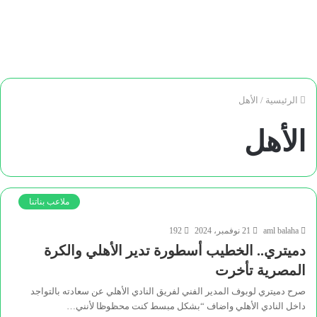
الرئيسية
/
الأهل
الأهل
ملاعب بناتنا
aml balaha
21 نوفمبر، 2024
192
دميتري.. الخطيب أسطورة تدير الأهلي والكرة
المصرية تأخرت
صرح دميتري لوبوف المدير الفني لفريق النادي الأهلي عن سعادته بالتواجد
داخل النادي الأهلي واضاف “بشكل مبسط كنت محظوظا لأنني…