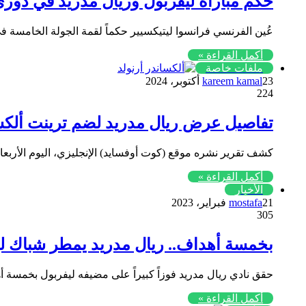
حكم مباراة ليفربول وريال مدريد في دوري
عُين الفرنسي فرانسوا ليتيكسيير حكماً لقمة الجولة الخامسة 
أكمل القراءة »
ملفات خاصة
23 أكتوبر، 2024
kareem kamal
224
تفاصيل عرض ريال مدريد لضم ترينت ألكسن
كشف تقرير نشره موقع (كوت أوفسايد) الإنجليزي، اليوم الأربع
أكمل القراءة »
الأخبار
21 فبراير، 2023
mostafa
305
بخمسة أهداف.. ريال مدريد يمطر شباك لي
حقق نادي ريال مدريد فوزاً كبيراً على مضيفه ليفربول بخمسة أهد
أكمل القراءة »