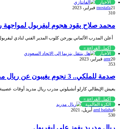
الأخبار
21 فبراير، 2023
mostafa
310
محمد صلاح يقود هجوم ليفربول لمواجهة ر
أعلن المدرب الألماني يورجن كلوب المدير الفني لنادي ليفرب
أكمل القراءة »
الأخبار
20 فبراير، 2023
amr
353
صدمة للملكي.. 3 نجوم يغيبون عن ريال مدريد ضد ليفربول
يعيش الإيطالي كارلو أنشيلوتي مدرب ريال مدريد أوقات عصيبة بس
أكمل القراءة »
الكرة العالمية
6 أبريل، 2021
aml balaha
530
ريال مدريد يفوز على ليفربول