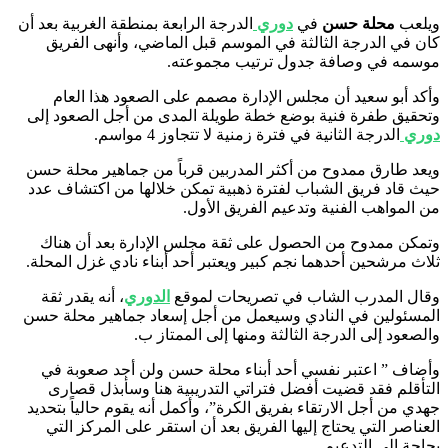
ويلعب
محلة حسن
في
دوري
الدرجة الرابعة بمنطقة الغربية بعد أن
كان في الدرجة الثالثة في الموسم قبل الماضي، وأنهى الفريق
موسمه في وصافة جدول ترتيب مجموعته.
وأكد أبو سعيد أن مجلس الإدارة مصمم على الصعود هذا العام
وتحقيق طفرة فنية بوضع خطة طويلة المدى من أجل الصعود إلى
دوري
الدرجة الثانية في فترة زمنية لا تتجاوز 4 مواسم.
ويعد طارق ممدوح من أكثر المدربين قرباً من جماهير محلة حسن
حيث قاد فريق الشباب لفترة ذهبية تمكن خلالها من اكتشاف عدد
من المواهب الفنية وتدعيم الفريق الأول.
وتمكن ممدوح من الحصول على ثقة مجلس الإدارة بعد أن هناك
ثلاث مرشحين أحدهما نجم كبير ويعتبر أحد أبناء نادي غزل المحلة.
وقال المدرب الشاب في تصريحات لموقع
الدوري
، أنه يقدر ثقة
المسئولين في النادي وسيعمل من أجل إسعاد جماهير محلة حسن
والصعود إلى الدرجة الثالثة ومنها إلى الممتاز ب.
وأضاف ” اعتبر نفسي أحد أبناء محلة حسن ولن أجد صعوبة في
التأقلم فقد قضيت أفضل فتراتي التدريبية هنا وسأبذل قصارى
جهدي من أجل الارتقاء بفريق الكرة”، وأكمل أنه يقوم حالياً بتحديد
العناصر التي يحتاج إليها الفريق بعد أن استقر على المركز التي
بحاجة إلى التدعيم.