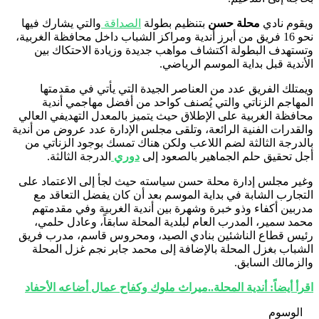
ويقوم نادي
محلة حسن
بتنظيم بطولة
الصداقة
والتي يشارك فيها
نحو 16 فريق من أبرز أندية ومراكز الشباب داخل محافظة الغربية،
وتستهدف البطولة اكتشاف مواهب جديدة وزيادة الاحتكاك بين
الأندية قبل بداية الموسم الرياضي.
ويمتلك الفريق عدد من العناصر الجيدة التي يأتي في مقدمتها
المهاجم الزناتي والتي يُصنف كواحد من أفضل مهاجمي أندية
محافظة الغربية على الإطلاق حيث يتميز بالمعدل التهديفي العالي
والقدرات الفنية الرائعة، وتلقى مجلس الإدارة عدد عروض من أندية
بالدرجة الثالثة لضم اللاعب ولكن هناك تمسك بوجود الزناتي من
أجل تحقيق حلم الجماهير بالصعود إلى
دوري
الدرجة الثالثة.
وغير مجلس إدارة محلة حسن سياسته حيث لجأ إلى الاعتماد على
التجارب الشابة في بداية الموسم بعد أن كان يفضل التعاقد مع
مدربين أكفاء وذو خبرة وشهرة بين أندية الغربية وفي مقدمتهم
محمد سمير، المدرب العام لبلدية المحلة سابقاً، وعادل حلمي،
رئيس قطاع الناشئين بنادي الصيد، ومحروس قاسم، مدرب فريق
الشباب بغزل المحلة بالإضافة إلى محمد جابر نجم غزل المحلة
والزمالك السابق.
اقرأ أيضاً: أندية المحلة..ميراث ملوك وكفاح عمال أضاعه الأحفاد
الوسوم